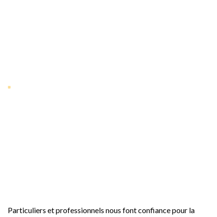
La satisfaction de
nos clients, notre
meilleure
récompense
Particuliers et professionnels nous font confiance pour la