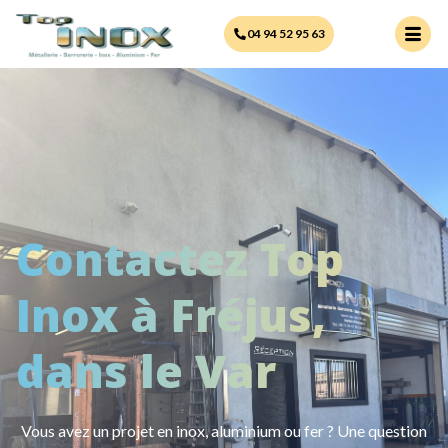
principal
04 94 52 95 63
Contactez Top
Inox à Fréjus,
dans le Var
Vous avez un projet en inox, aluminium ou fer ? Une question