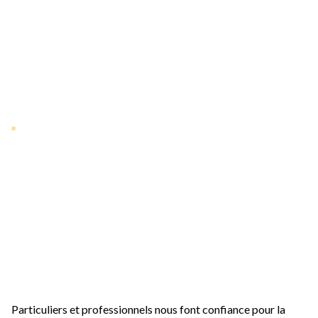
La satisfaction de
nos clients, notre
meilleure
récompense
Particuliers et professionnels nous font confiance pour la