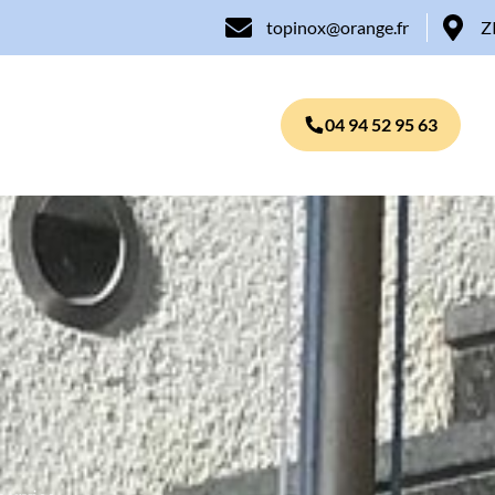
topinox@orange.fr
Z
04 94 52 95 63