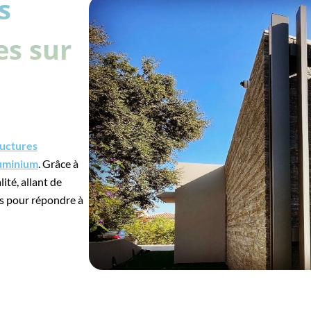
s
es sur
ructures
luminium
. Grâce à
ité, allant de
s pour répondre à